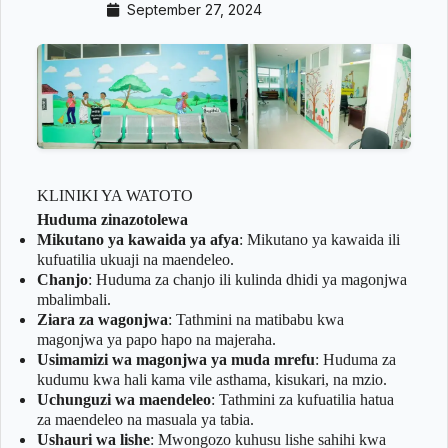
September 27, 2024
KLINIKI YA WATOTO
Huduma zinazotolewa
Mikutano ya kawaida ya afya
: Mikutano ya kawaida ili
kufuatilia ukuaji na maendeleo.
Chanjo
: Huduma za chanjo ili kulinda dhidi ya magonjwa
mbalimbali.
Ziara za wagonjwa
: Tathmini na matibabu kwa
magonjwa ya papo hapo na majeraha.
Usimamizi wa magonjwa ya muda mrefu
: Huduma za
kudumu kwa hali kama vile asthama, kisukari, na mzio.
Uchunguzi wa maendeleo
: Tathmini za kufuatilia hatua
za maendeleo na masuala ya tabia.
Ushauri wa lishe
: Mwongozo kuhusu lishe sahihi kwa