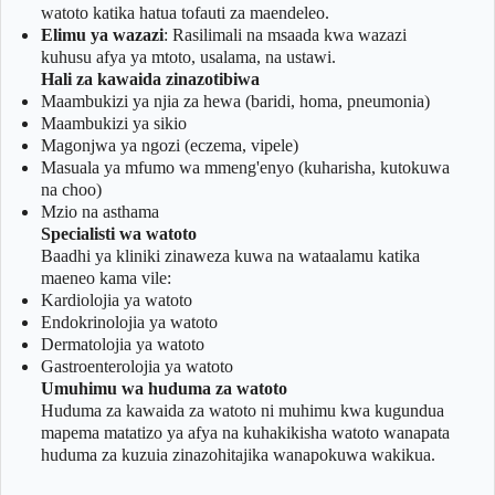
watoto katika hatua tofauti za maendeleo.
Elimu ya wazazi
: Rasilimali na msaada kwa wazazi
kuhusu afya ya mtoto, usalama, na ustawi.
Hali za kawaida zinazotibiwa
Maambukizi ya njia za hewa (baridi, homa, pneumonia)
Maambukizi ya sikio
Magonjwa ya ngozi (eczema, vipele)
Masuala ya mfumo wa mmeng'enyo (kuharisha, kutokuwa
na choo)
Mzio na asthama
Specialisti wa watoto
Baadhi ya kliniki zinaweza kuwa na wataalamu katika
maeneo kama vile:
Kardiolojia ya watoto
Endokrinolojia ya watoto
Dermatolojia ya watoto
Gastroenterolojia ya watoto
Umuhimu wa huduma za watoto
Huduma za kawaida za watoto ni muhimu kwa kugundua
mapema matatizo ya afya na kuhakikisha watoto wanapata
huduma za kuzuia zinazohitajika wanapokuwa wakikua.