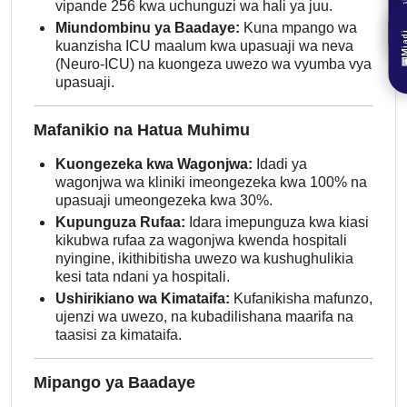
Mrejes
vipande 256 kwa uchunguzi wa hali ya juu.
Miundombinu ya Baadaye:
Kuna mpango wa
Mia

kuanzisha ICU maalum kwa upasuaji wa neva

(Neuro-ICU) na kuongeza uwezo wa vyumba vya
upasuaji.
Mafanikio na Hatua Muhimu
Kuongezeka kwa Wagonjwa:
Idadi ya
wagonjwa wa kliniki imeongezeka kwa 100% na
upasuaji umeongezeka kwa 30%.
Kupunguza Rufaa:
Idara imepunguza kwa kiasi
kikubwa rufaa za wagonjwa kwenda hospitali
nyingine, ikithibitisha uwezo wa kushughulikia
kesi tata ndani ya hospitali.
Ushirikiano wa Kimataifa:
Kufanikisha mafunzo,
ujenzi wa uwezo, na kubadilishana maarifa na
taasisi za kimataifa.
Mipango ya Baadaye