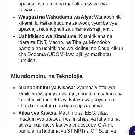
upasuaji wa jumla na madaktari wawili wa
kawaida.
Wauguzi na Wahudumu wa Afya:
Wanaoshiriki
kikamilifu katika huduma za wodi, vyumba vya
upasuaji, na shughuli za uhamasishaji jamii.
Ushirikiano wa Kitaaluma:
Kushirikiana na
idara za ENT, Macho, na Tiba ya Miondoko
pamoja na ushirikiano wa kielimu na Chuo Kikuu
cha Dodoma (UDOM) kwa ajili ya matibabu
jumuishi.
Miundombinu na Teknolojia
Miundombinu ya Kisasa:
Vyumba vitatu vya
kliniki ya wagonjwa wa nje, chumba maalum cha
taratibu, vitanda 40 vya kulaza wagonjwa, na
chumba maalum cha upasuaji wa neva.
Vifaa vya Kisasa:
Mashine za EEG, vifaa
maalum vya upasuaji wa mishipa ya fahamu na
uti wa mgongo, vifaa vya endoscopy, C-Arm,
pamoja na huduma ya 3T MRI na CT Scan ya