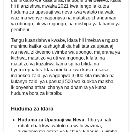
ushirikiano wa kitaaluma, na ubunifu endelevu. Idara
hii ilianzishwa mwaka 2021 kwa lengo la kutoa
huduma za upasuaji wa neva kwa watoto na watu
wazima wenye magonjwa na matatizo changamani
ya ubongo, uti wa mgongo, na mishipa ya fahamu ya
pembeni.
Tangu kuanzishwa kwake, idara hii imekuwa nguzo
muhimu katika kushughulikia hali tata za upasuaji
wa neva, zikiwemo uvimbe wa ubongo, majeraha ya
kichwa, matatizo ya uti wa mgongo, kifafa, na
matatizo ya kuzaliwa kama spina bifida na
hydrocephalus. Idara imekua kwa kasi na sasa
inapokea zaidi ya wagonjwa 3,000 kila mwaka na
kufanya zaidi ya upasuaji 500 wa kuokoa maisha,
ikionyesha athari chanya na dhamira ya kutoa
huduma bora za kitabibu.
Huduma za Idara
Huduma za Upasuaji wa Neva:
Tiba ya hali
mbalimbali kwa watoto na watu wazima,
zikiwemo majeraha ya kichwa, kiharusi, uvimbe