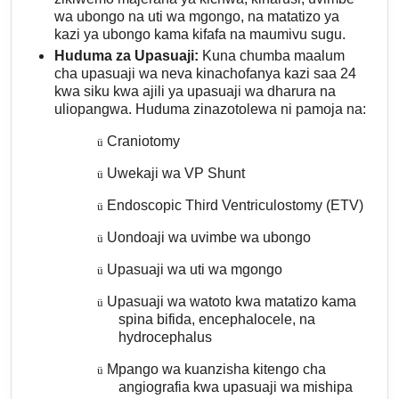
wa ubongo na uti wa mgongo, na matatizo ya
kazi ya ubongo kama kifafa na maumivu sugu.
Huduma za Upasuaji:
Kuna chumba maalum
cha upasuaji wa neva kinachofanya kazi saa 24
kwa siku kwa ajili ya upasuaji wa dharura na
uliopangwa. Huduma zinazotolewa ni pamoja na:
Craniotomy
ü
Uwekaji wa VP Shunt
ü
Endoscopic Third Ventriculostomy (ETV)
ü
Uondoaji wa uvimbe wa ubongo
ü
Upasuaji wa uti wa mgongo
ü
Upasuaji wa watoto kwa matatizo kama
ü
spina bifida, encephalocele, na
hydrocephalus
Mpango wa kuanzisha kitengo cha
ü
angiografia kwa upasuaji wa mishipa