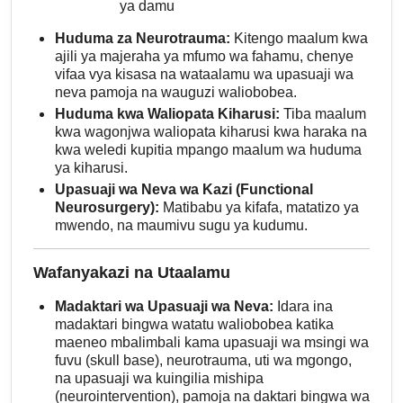
ya damu
Huduma za Neurotrauma:
Kitengo maalum kwa
ajili ya majeraha ya mfumo wa fahamu, chenye
vifaa vya kisasa na wataalamu wa upasuaji wa
neva pamoja na wauguzi waliobobea.
Huduma kwa Waliopata Kiharusi:
Tiba maalum
kwa wagonjwa waliopata kiharusi kwa haraka na
kwa weledi kupitia mpango maalum wa huduma
ya kiharusi.
Upasuaji wa Neva wa Kazi (Functional
Neurosurgery):
Matibabu ya kifafa, matatizo ya
mwendo, na maumivu sugu ya kudumu.
Wafanyakazi na Utaalamu
Madaktari wa Upasuaji wa Neva:
Idara ina
madaktari bingwa watatu waliobobea katika
maeneo mbalimbali kama upasuaji wa msingi wa
fuvu (skull base), neurotrauma, uti wa mgongo,
na upasuaji wa kuingilia mishipa
(neurointervention), pamoja na daktari bingwa wa