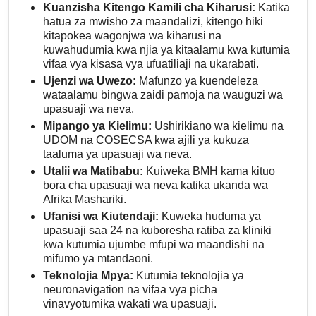
Kuanzisha Kitengo Kamili cha Kiharusi:
Katika
hatua za mwisho za maandalizi, kitengo hiki
kitapokea wagonjwa wa kiharusi na
kuwahudumia kwa njia ya kitaalamu kwa kutumia
vifaa vya kisasa vya ufuatiliaji na ukarabati.
Ujenzi wa Uwezo:
Mafunzo ya kuendeleza
wataalamu bingwa zaidi pamoja na wauguzi wa
upasuaji wa neva.
Mipango ya Kielimu:
Ushirikiano wa kielimu na
UDOM na COSECSA kwa ajili ya kukuza
taaluma ya upasuaji wa neva.
Utalii wa Matibabu:
Kuiweka BMH kama kituo
bora cha upasuaji wa neva katika ukanda wa
Afrika Mashariki.
Ufanisi wa Kiutendaji:
Kuweka huduma ya
upasuaji saa 24 na kuboresha ratiba za kliniki
kwa kutumia ujumbe mfupi wa maandishi na
mifumo ya mtandaoni.
Teknolojia Mpya:
Kutumia teknolojia ya
neuronavigation na vifaa vya picha
vinavyotumika wakati wa upasuaji.