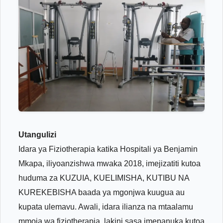
Utangulizi
Idara ya Fiziotherapia katika Hospitali ya Benjamin
Mkapa, iliyoanzishwa mwaka 2018, imejizatiti kutoa
huduma za KUZUIA, KUELIMISHA, KUTIBU NA
KUREKEBISHA baada ya mgonjwa kuugua au
kupata ulemavu. Awali, idara ilianza na mtaalamu
mmoja wa fiziotherapia, lakini sasa imepanuka kutoa