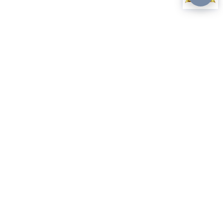
BMH
Benjamin Mkapa Hospital is a leading healthcare provider in
Tanzania, dedicated to offering advanced medical services