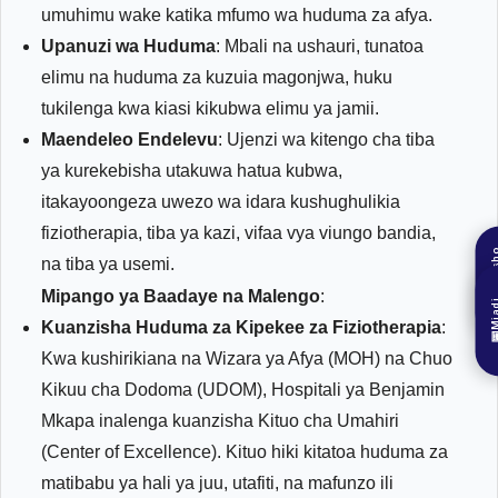
umuhimu wake katika mfumo wa huduma za afya.
Upanuzi wa Huduma
: Mbali na ushauri, tunatoa
elimu na huduma za kuzuia magonjwa, huku
tukilenga kwa kiasi kikubwa elimu ya jamii.
Maendeleo Endelevu
: Ujenzi wa kitengo cha tiba
ya kurekebisha utakuwa hatua kubwa,
itakayoongeza uwezo wa idara kushughulikia
fiziotherapia, tiba ya kazi, vifaa vya viungo bandia,
Mrejes
na tiba ya usemi.
Mipango ya Baadaye na Malengo
:
Mia

Kuanzisha Huduma za Kipekee za Fiziotherapia
:

Kwa kushirikiana na Wizara ya Afya (MOH) na Chuo
Kikuu cha Dodoma (UDOM), Hospitali ya Benjamin
Mkapa inalenga kuanzisha Kituo cha Umahiri
(Center of Excellence). Kituo hiki kitatoa huduma za
matibabu ya hali ya juu, utafiti, na mafunzo ili