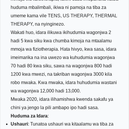
huduma mbalimbali, ikiwa ni pamoja na tiba za
umeme kama vile TENS, US THERAPY, THERMAL
THERAPY, na nyinginezo.
Wakati huo, idara ilikuwa ikihudumia wagonjwa 2
hadi 5 kwa siku kwa chumba kimoja na mtaalamu
mmoja wa fiziotherapia. Hata hivyo, kwa sasa, idara
imeimarika na ina uwezo wa kuhudumia wagonjwa
70 hadi 80 kwa siku, sawa na wagonjwa 800 hadi
1200 kwa mwezi, na takriban wagonjwa 3000 kila
robo mwaka. Kwa mwaka, idara huhudumia wastani
wa wagonjwa 12,000 hadi 13,000.
Mwaka 2020, idara ilihamishwa kwenda sakafu ya
chini ya jengo la pili ambapo ipo hadi sasa.
Huduma za Idara
:
Ushauri
: Tunatoa ushauri wa kitaalamu wa tiba za