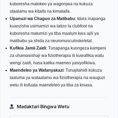
kuboresha matokeo ya wagonjwa na kukuza
utaalamu wa kitaifa na kimataifa.
Upanuzi wa Chaguo za Matibabu
: Idara inapanga
kuanzisha usimamizi wa tatizo la clubfoot na
kuboresha matumizi ya tiba maalum kwa ajili ya
matibabu ya shida za neuromusculoskeletal.
Kufikia Jamii Zaidi
: Tunapanga kuongeza kampeni
za uhamasishaji wa fiziotherapia ili kuwafikia watu
wengi zaidi, hasa katika maeneo yasiyofikiwa.
Maendeleo ya Wafanyakazi
: Tunajitahidi kukuza
taaluma ya wataalamu wa fiziotherapia na wauguzi
wetu ili kufuata maendeleo ya tiba za kisasa.
Madaktari Bingwa Wetu