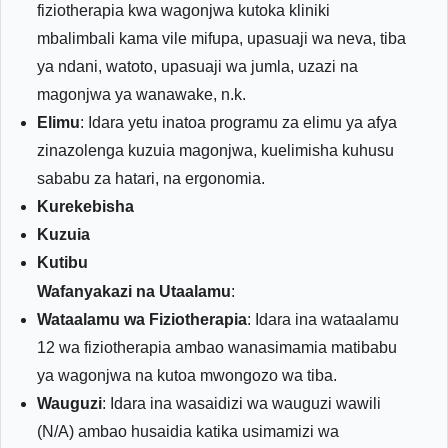
fiziotherapia kwa wagonjwa kutoka kliniki
mbalimbali kama vile mifupa, upasuaji wa neva, tiba
ya ndani, watoto, upasuaji wa jumla, uzazi na
magonjwa ya wanawake, n.k.
Elimu
: Idara yetu inatoa programu za elimu ya afya
zinazolenga kuzuia magonjwa, kuelimisha kuhusu
sababu za hatari, na ergonomia.
Kurekebisha
Kuzuia
Kutibu
Wafanyakazi na Utaalamu
:
Wataalamu wa Fiziotherapia
: Idara ina wataalamu
12 wa fiziotherapia ambao wanasimamia matibabu
ya wagonjwa na kutoa mwongozo wa tiba.
Wauguzi
: Idara ina wasaidizi wa wauguzi wawili
(N/A) ambao husaidia katika usimamizi wa