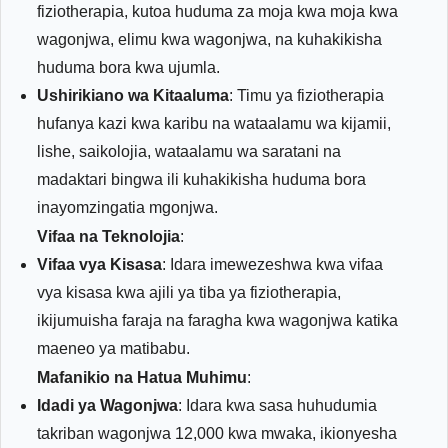
fiziotherapia, kutoa huduma za moja kwa moja kwa
wagonjwa, elimu kwa wagonjwa, na kuhakikisha
huduma bora kwa ujumla.
Ushirikiano wa Kitaaluma
: Timu ya fiziotherapia
hufanya kazi kwa karibu na wataalamu wa kijamii,
lishe, saikolojia, wataalamu wa saratani na
madaktari bingwa ili kuhakikisha huduma bora
inayomzingatia mgonjwa.
Vifaa na Teknolojia
:
Vifaa vya Kisasa
: Idara imewezeshwa kwa vifaa
vya kisasa kwa ajili ya tiba ya fiziotherapia,
ikijumuisha faraja na faragha kwa wagonjwa katika
maeneo ya matibabu.
Mafanikio na Hatua Muhimu
:
Idadi ya Wagonjwa
: Idara kwa sasa huhudumia
takriban wagonjwa 12,000 kwa mwaka, ikionyesha