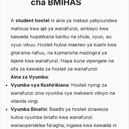
cha BMIHAS
A
student hostel
ni aina ya makazi yaliyoundwa
mahsusi kwa ajili ya wanafunzi, ambayo kwa
kawaida hupatikana karibu na shule, vyuo, au
vyuo vikuu. Hosteli hutoa maeneo ya kuishi kwa
gharama nafuu, na kuimarisha mazingira ya
kijamii kwa wanafunzi. Hapa kuna vipengele na
sifa za kawaida za hosteli za wanafunzi:
Aina za Vyumba
:
Vyumba vya Kushirikiana
: Hosteli nyingi za
wanafunzi zina vyumba vya mabweni vilivyo na
vitanda vingi.
Vyumba Binafsi
: Baadhi ya hosteli zinaweza
kutoa vyumba binafsi kwa wanafunzi
wanaopendelea faragha, ingawa kwa kawaida ni