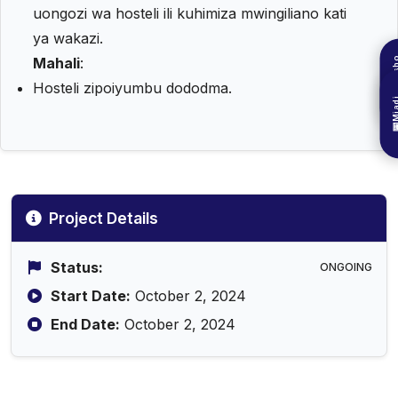
uongozi wa hosteli ili kuhimiza mwingiliano kati
ya wakazi.
Mahali
:
Mrejes
Hosteli zipoiyumbu dododma.
Mia


Project Details
Status:
ONGOING
Start Date:
October 2, 2024
End Date:
October 2, 2024