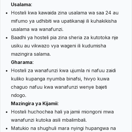
Usalama
:
Hosteli kwa kawaida zina usalama wa saa 24 au
mifumo ya udhibiti wa upatikanaji ili kuhakikisha
usalama wa wanafunzi.
Baadhi ya hosteli pia zina sheria za kutotoka nje
usiku au vikwazo vya wageni ili kudumisha
mazingira salama.
Gharama
:
Hosteli za wanafunzi kwa ujumla ni nafuu zaidi
kuliko kupanga nyumba binafsi, hivyo kuwa
chaguo nafuu kwa wanafunzi wenye bajeti
ndogo.
Mazingira ya Kijamii
:
Hosteli huchochea hali ya jamii miongoni mwa
wanafunzi kutoka asili mbalimbali.
Matukio na shughuli mara nyingi hupangwa na