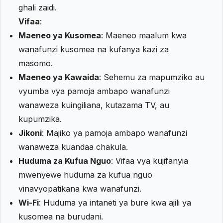
ghali zaidi.
Vifaa
:
Maeneo ya Kusomea
: Maeneo maalum kwa
wanafunzi kusomea na kufanya kazi za
masomo.
Maeneo ya Kawaida
: Sehemu za mapumziko au
vyumba vya pamoja ambapo wanafunzi
wanaweza kuingiliana, kutazama TV, au
kupumzika.
Jikoni
: Majiko ya pamoja ambapo wanafunzi
wanaweza kuandaa chakula.
Huduma za Kufua Nguo
: Vifaa vya kujifanyia
mwenyewe huduma za kufua nguo
vinavyopatikana kwa wanafunzi.
Wi-Fi
: Huduma ya intaneti ya bure kwa ajili ya
kusomea na burudani.