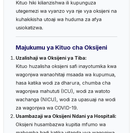
Kituo hiki kilianzishwa ili kupunguza
utegemezi wa vyanzo vya nje vya oksijeni na
kuhakikisha utoaji wa huduma za afya
usiokatizwa.
Majukumu ya Kituo cha Oksijeni
Uzalishaji wa Oksijeni ya Tiba:
Kituo huzalisha oksijeni safi inayotumika kwa
wagonjwa wanaohitaji msaada wa kupumua,
hasa katika wodi za dharura, chumba cha
wagonjwa mahututi (ICU), wodi za watoto
wachanga (NICU), wodi za upasuaji na wodi
za wagonjwa wa COVID-19.
Usambazaji wa Oksijeni Ndani ya Hospitali:
Oksijeni husambazwa kupitia mfumo wa
mabomba hadi katika vitanda vya wagonjwa,