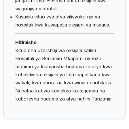
janga la COVID-19 kwa kutoa oksijeni kwa
wagonjwa mahututi.
Kusaidia vituo vya afya vilivyoko nje ya
hospitali kwa kuwapatia oksijeni ya msaada.
Hitimisho
Kituo cha uzalishaji wa oksijeni katika
Hospitali ya Benjamin Mkapa ni nyenzo
muhimu ya kuimarisha huduma za afya kwa
kuhakikisha oksijeni ya tiba inapatikana kwa
wakati, kwa ubora na kwa wingi unaohitajika.
Ni hatua kubwa kuelekea kujitegemea na
kuboresha huduma za afya nchini Tanzania.