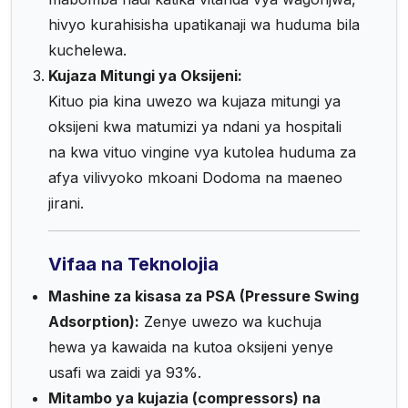
hivyo kurahisisha upatikanaji wa huduma bila
kuchelewa.
Kujaza Mitungi ya Oksijeni:
Kituo pia kina uwezo wa kujaza mitungi ya
oksijeni kwa matumizi ya ndani ya hospitali
na kwa vituo vingine vya kutolea huduma za
afya vilivyoko mkoani Dodoma na maeneo
jirani.
Vifaa na Teknolojia
Mashine za kisasa za PSA (Pressure Swing
Adsorption):
Zenye uwezo wa kuchuja
hewa ya kawaida na kutoa oksijeni yenye
usafi wa zaidi ya 93%.
Mitambo ya kujazia (compressors) na