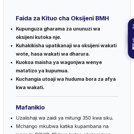
Faida za Kituo cha Oksijeni BMH
Mrejes
Kupunguza gharama za ununuzi wa
oksijeni kutoka nje.
Mia

Kuhakikisha upatikanaji wa oksijeni wakati

wote, hasa wakati wa dharura.
Kuokoa maisha ya wagonjwa wenye
matatizo ya kupumua.
Kuchangia utoaji wa huduma bora za afya
kwa wakati.
Mafanikio
Uzalishaji wa zaidi ya mitungi 350 kwa siku.
Mchango mkubwa katika kupambana na